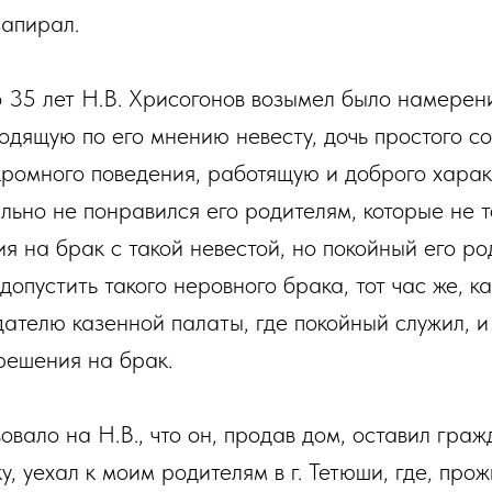
запирал.
о 35 лет Н.В. Хрисогонов возымел было намерени
одящую по его мнению невесту, дочь простого с
ромного поведения, работящую и доброго хара
льно не понравился его родителям, которые не т
я на брак с такой невестой, но покойный его ро
допустить такого неровного брака, тот час же, ка
дателю казенной палаты, где покойный служил, и
решения на брак.
овало на Н.В., что он, продав дом, оставил гра
ку, уехал к моим родителям в г. Тетюши, где, пр