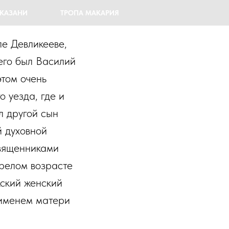
 КАЗАНИ
ТРОПА МАКАРИЯ
ле Девликееве,
 его был Василий
этом очень
 уезда, где и
л другой сын
й духовной
священниками
зрелом возрасте
жский женский
 именем матери