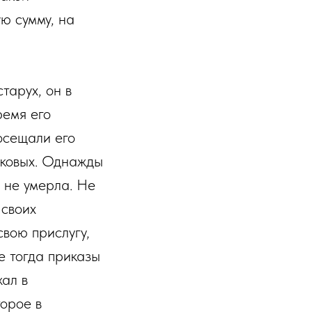
ю сумму, на
тарух, он в
ремя его
посещали его
таковых. Однажды
о не умерла. Не
 своих
свою прислугу,
е тогда приказы
жал в
торое в