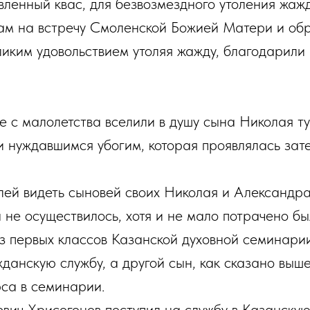
вленный квас, для безвозмездного утоления жаж
ам на встречу Смоленской Божией Матери и обр
ликим удовольствием утоляя жажду, благодарили
 с малолетства вселили в душу сына Николая ту
 нуждавшимся убогим, которая проявлялась зате
ей видеть сыновей своих Николая и Александра
 не осуществилось, хотя и не мало потрачено бы
из первых классов Казанской духовной семинари
данскую службу, а другой сын, как сказано выш
рса в семинарии.
вич Хрисогонов поступил на службу в Казанску