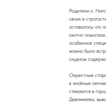
Родители о. Нил
своих в строгост
оставалось что л
охотно помогали
особенное специ
можно было встре
скудном содержа
Окрестные старо
в знойные летни
стекаются в горо
Девликеева, выв