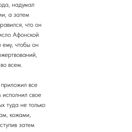
рода, надумал
ии, а затем
равился, что он
число Афонской
 ему, чтобы он
ожертвований,
во всем.
 приложил все
м исполнил свое
х туда не только
ам, кожами,
ступив затем