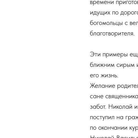
времени пригото
идущих по дорог
богомольцы с ве
благотворителя.
Эти примеры еще
ближним сирым и
его жизнь.
Желание родител
сане священника
забот. Николай 
поступил на граж
по окончании ку
Николай Василье