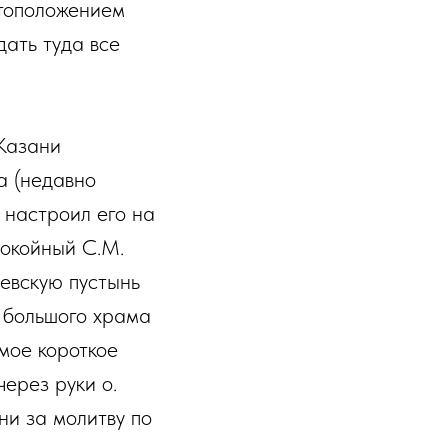
стоположением
дать туда все
 Казани
а (недавно
и настроил его на
покойный С.М.
ьевскую пустынь
у большого храма
амое короткое
через руки о.
ни за молитву по