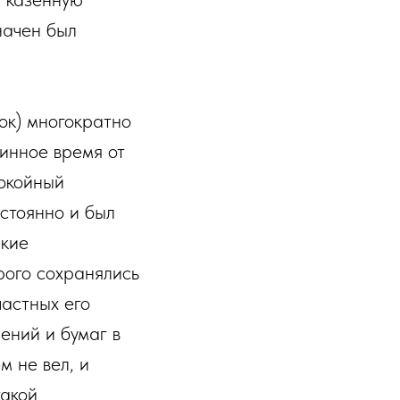
начен был
ок) многократно
инное время от
покойный
стоянно и был
акие
рого сохранялись
частных его
ений и бумаг в
м не вел, и
такой