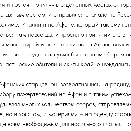
и и постоянно гуляя в отдаленных местах от го
по святым местам, и отправился сначала по Росс
салиме, Италии и на Афоне, который так ему пон
аться там навсегда, и просил о принятии его в 
цы монастырей и разных скитов на Афоне внушил
ния своего туда, послужил бы старцам сбором п
монастырские обители и скиты крайне нуждались 
Афонских старцев, он, возвратившись на родину,
 сбору пожертвований на Афон и с таким успехо
удивлял многих количеством сборов, отправляемы
е, но и холстом, и материями – на одежду старц
ще всем необходимым для носильного платья. По