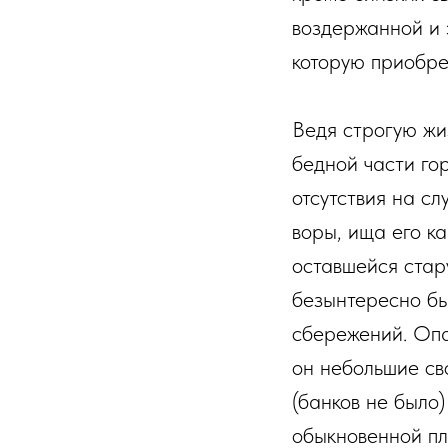
воздержанной и 
которую приобре
Ведя строгую жиз
бедной части гор
отсутствия на сл
воры, ища его к
оставшейся стару
безынтересно бы
сбережений. Опа
он небольшие св
(банков не было
обыкновенной пле