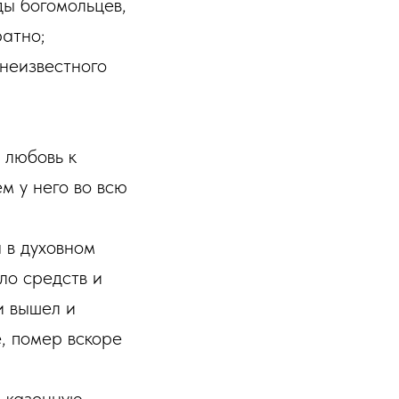
ды богомольцев,
атно;
 неизвестного
 любовь к
м у него во всю
 в духовном
ло средств и
и вышел и
е, помер вскоре
ю казенную