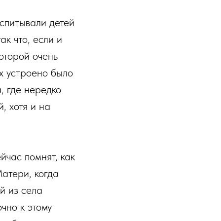
оспитывали детей
ак что, если и
которой очень
х устроено было
, где нередко
, хотя и на
йчас помнят, как
Матери, когда
й из села
чно к этому