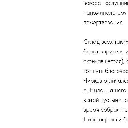
вскоре послушни
напоминала ему 
пожертвования.
Склад всех таки
благотворителя
скончавшегося), 
тот путь благоч
Чирков отличалс
о. Нила, на нег
в этой пустыни,
время собрал нес
Нила перешли бо