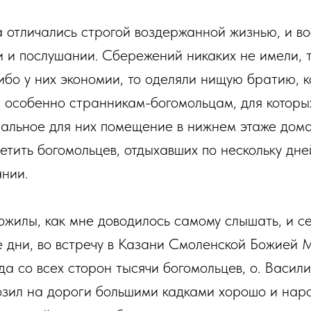
а отличались строгой воздержанной жизнью, и в
и и послушании. Сбережений никаких не имели, т
ибо у них экономии, то оделяли нищую братию, 
, особенно странникам-богомольцам, для которы
альное для них помещение в нижнем этаже дома
тить богомольцев, отдыхавших по нескольку дней
нии.
жилы, как мне доводилось самому слышать, и се
е дни, во встречу в Казани Смоленской Божией 
да со всех сторон тысячи богомольцев, о. Васили
озил на дороги большими кадками хорошо и наро