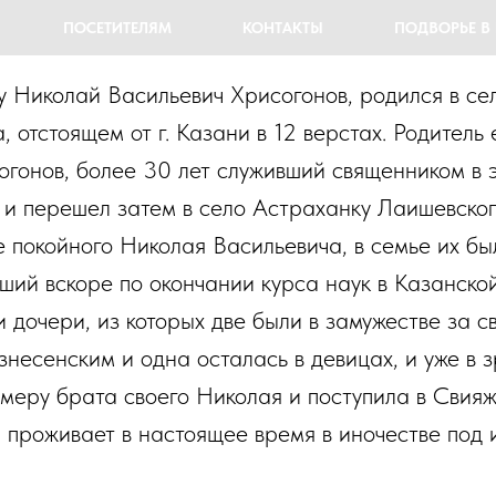
ПОСЕТИТЕЛЯМ
КОНТАКТЫ
ПОДВОРЬЕ В
у Николай Васильевич Хрисогонов, родился в се
, отстоящем от г. Казани в 12 верстах. Родитель
огонов, более 30 лет служивший священником в 
 и перешел затем в село Астраханку Лаишевского
е покойного Николая Васильевича, в семье их бы
ший вскоре по окончании курса наук в Казанско
и дочери, из которых две были в замужестве за 
знесенским и одна осталась в девицах, и уже в 
меру брата своего Николая и поступила в Свия
и проживает в настоящее время в иночестве под