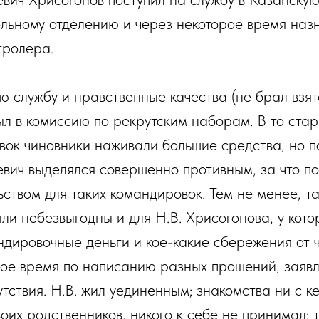
ольному отделению и через некоторое время наз
тролера.
ю службу и нравственные качества (не брал взят
л в комиссию по рекрутским наборам. В то стар
вок чиновники наживали большие средства, но 
вич выделялся совершенно противным, за что по
ством для таких командировок. Тем не менее, т
ли небезвыгодны и для Н.В. Хрисогонова, у кото
ндировочные деньги и кое-какие сбережения от 
ное время по написанию разных прошений, заявл
тствия. Н.В. жил уединенным; знакомства ни с ке
оих родственников, никого к себе не принимал; 