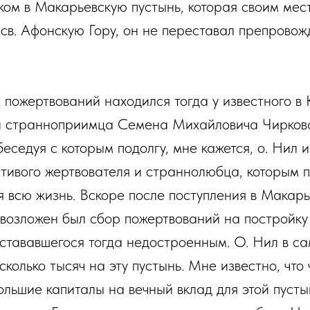
ком в Макарьевскую пустынь, которая своим ме
св. Афонскую Гору, он не переставал препровож
х пожертвований находился тогда у известного в
 и странноприимца Семена Михайловича Чирков
беседуя с которым подолгу, мне кажется, о. Нил 
естивого жертвователя и страннолюбца, которым 
я всю жизнь. Вскоре после поступления в Макар
о возложен был сбор пожертвований на постройк
 остававшегося тогда недостроенным. О. Нил в с
колько тысяч на эту пустынь. Мне известно, что 
льшие капиталы на вечный вклад для этой пусты