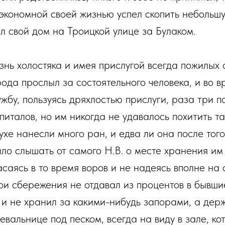
экономной своей жизнью успел скопить небольшу
л свой дом на Троицкой улице за Булаком.
нь холостяка и имея прислугой всегда пожилых с
ода прослыл за состоятельного человека, и во в
ужбу, пользуясь дряхлостью прислуги, раза три 
апиталов, но им никогда не удавалось похитить 
хе нанесли много ран, и едва ли она после тог
ло слышать от самого Н.В. о месте хранения им
саясь в то время воров и не надеясь вполне на 
ои сбережения не отдавал из процентов в бывши
) и не хранил за какими-нибудь запорами, а дер
вальнице под песком, всегда на виду в зале, ко